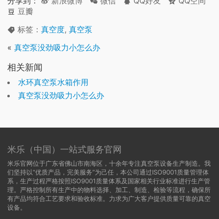
分享到：
新浪微博
微信
QQ好友
QQ空间
豆瓣
标签：
真空度
,
真空泵
«
真空泵没劲吸力小怎么办
相关新闻
水环真空泵水箱作用
真空泵没劲吸力小怎么办
米乐（中国）一站式服务官网
米乐官网位于广东省佛山市南海区，十余年专注真空泵设备生产制造。我
们坚持以“优质产品，完美服务”为己任，本公司通过ISO9001质量管理体
系，生产过程严格按照ISO9001质量体系及国家相关行业标准进行生产管
理。严格控制所有生产中的物料选择、加工、制造、检验等流程，确保所
有产品均符合工艺要求和验收标准。力求为广大客户提供质量可靠的真空
设备。