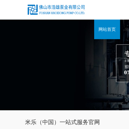
网站首页
米
米乐（中国）一站式服务官网